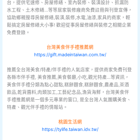
台，提供宅速修、房屋修繕、室內裝修、裝潢設計、抓漏防
水工程、土木修繕…等等居家裝修廠商免費註冊與刊登宣傳，
協助鄉親搜尋房屋修繕,裝潢,裝修,水電,油漆,家具的商家，輕
鬆搞定房屋修繕大小事! 歡迎從事房屋修繕與裝修之相關企業
免費登錄。
台灣美食伴手禮推薦網
https://gift.madeintaiwan.com.tw/
推薦全台灣美食/特產/伴手禮的人氣店家，提供商家免費刊登
各縣市伴手禮, 美食推薦,美食餐廳,小吃,觀光特產…等資訊，
美食伴手禮分類為點心甜點,糕餅麵食,糕餅麵食,農產品,茶酒
飲品,乾貨醬料,肉類加工,工藝紀念品,漁貨海鮮，台灣美食伴
手禮推薦網是一個多元專業的窗口, 是全台灣人氣團購美食、
特產、觀光伴手禮的情報站。
桃園生活網
https://tylife.taiwan.idv.tw/