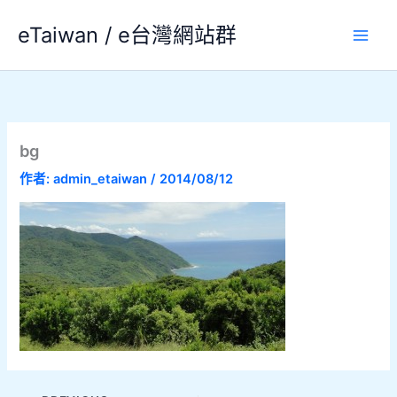
跳
eTaiwan / e台灣網站群
至
主
要
內
容
bg
作者:
admin_etaiwan
/
2014/08/12