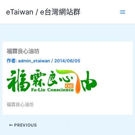
跳
eTaiwan / e台灣網站群
至
主
要
內
容
福霖良心油坊
作者:
admin_etaiwan
/
2014/06/05
福霖良心油坊
PREVIOUS