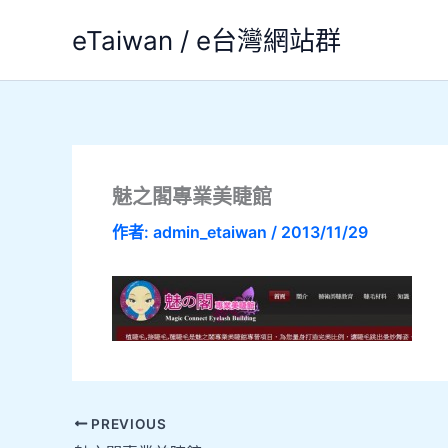
跳
eTaiwan / e台灣網站群
至
主
要
內
容
魅之閣專業美睫館
作者:
admin_etaiwan
/
2013/11/29
PREVIOUS