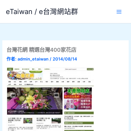
跳
eTaiwan / e台灣網站群
至
主
要
內
容
台灣花網 精選台灣400家花店
作者:
admin_etaiwan
/
2014/08/14