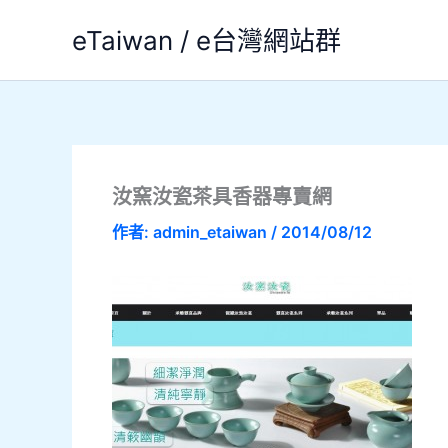
跳
eTaiwan / e台灣網站群
至
主
要
內
容
汝窯汝瓷茶具香器專賣網
作者:
admin_etaiwan
/
2014/08/12